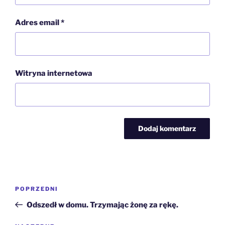
Adres email
*
Witryna internetowa
Nawigacja
Poprzedni
POPRZEDNI
wpisu
wpis
Odszedł w domu. Trzymając żonę za rękę.