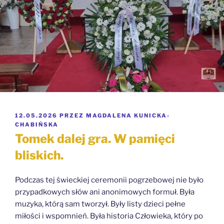
OPUBLIKOWANE
12.05.2026
PRZEZ
MAGDALENA KUNICKA-
W
CHABIŃSKA
Tomek dalej gra. W pamięci
bliskich.
Podczas tej świeckiej ceremonii pogrzebowej nie było
przypadkowych słów ani anonimowych formuł. Była
muzyka, którą sam tworzył. Były listy dzieci pełne
miłości i wspomnień. Była historia Człowieka, który po