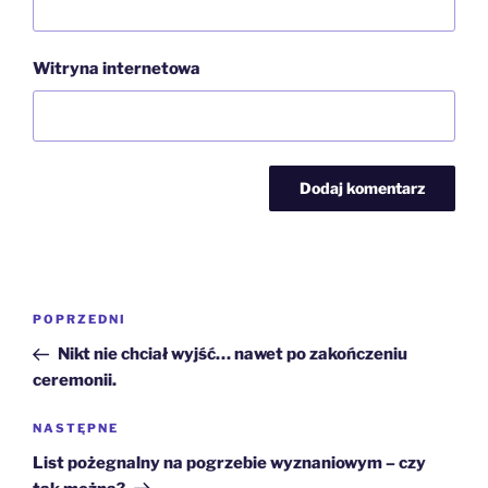
Witryna internetowa
Nawigacja
Poprzedni
POPRZEDNI
wpisu
wpis
Nikt nie chciał wyjść… nawet po zakończeniu
ceremonii.
Następny
NASTĘPNE
wpis
List pożegnalny na pogrzebie wyznaniowym – czy