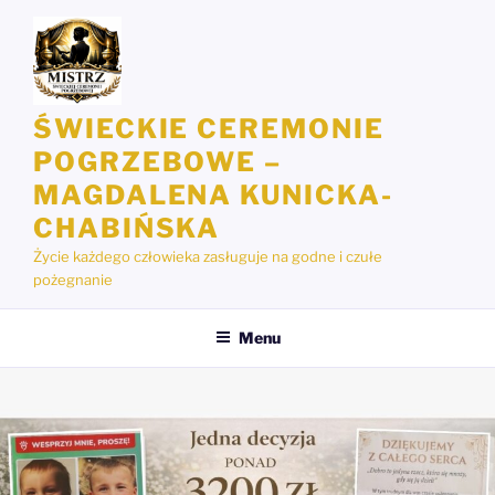
Przejdź
do
treści
ŚWIECKIE CEREMONIE
POGRZEBOWE –
MAGDALENA KUNICKA-
CHABIŃSKA
Życie każdego człowieka zasługuje na godne i czułe
pożegnanie
Menu