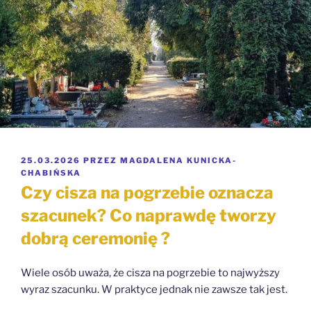
OPUBLIKOWANE
25.03.2026
PRZEZ
MAGDALENA KUNICKA-
W
CHABIŃSKA
Czy cisza na pogrzebie oznacza
szacunek? Co naprawdę tworzy
dobrą ceremonię ?
Wiele osób uważa, że cisza na pogrzebie to najwyższy
wyraz szacunku. W praktyce jednak nie zawsze tak jest.