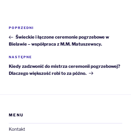
Nawigacja
Poprzedni
POPRZEDNI
wpisu
wpis
Świeckie i łączone ceremonie pogrzebowe w
Bielawie – współpraca z M.M. Matuszewscy.
Następny
NASTĘPNE
wpis
Kiedy zadzwonić do mistrza ceremonii pogrzebowej?
Dlaczego większość robi to za późno.
MENU
Kontakt