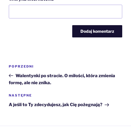
Nawigacja
Poprzedni
POPRZEDNI
wpisu
wpis
Walentynki po stracie. O miłości, która zmienia
formę, ale nie znika.
Następny
NASTĘPNE
wpis
A jeśli to Ty zdecydujesz, jak Cię pożegnają?