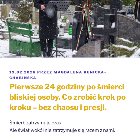
OPUBLIKOWANE
19.02.2026
PRZEZ
MAGDALENA KUNICKA-
W
CHABIŃSKA
Pierwsze 24 godziny po śmierci
bliskiej osoby. Co zrobić krok po
kroku – bez chaosu i presji.
Śmierć zatrzymuje czas.
Ale świat wokół nie zatrzymuje się razem z nami.