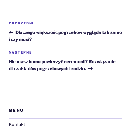
Nawigacja
Poprzedni
POPRZEDNI
wpisu
wpis
Dlaczego większość pogrzebów wygląda tak samo
i czy musi?
Następny
NASTĘPNE
wpis
Nie masz komu powierzyć ceremonii? Rozwiązanie
dla zakładów pogrzebowych i rodzin.
MENU
Kontakt