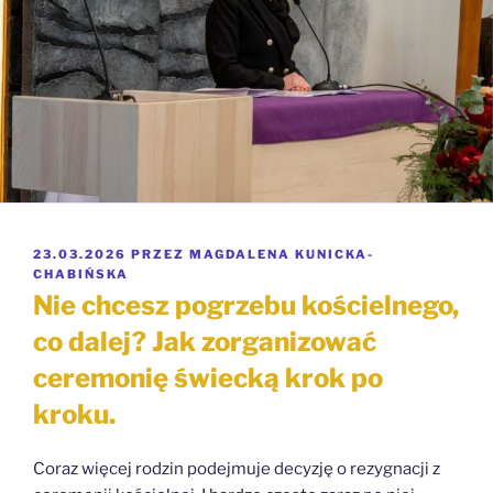
OPUBLIKOWANE
23.03.2026
PRZEZ
MAGDALENA KUNICKA-
W
CHABIŃSKA
Nie chcesz pogrzebu kościelnego,
co dalej? Jak zorganizować
ceremonię świecką krok po
kroku.
Coraz więcej rodzin podejmuje decyzję o rezygnacji z