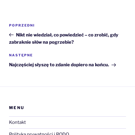
Nawigacja
Poprzedni
POPRZEDNI
wpisu
wpis
Nikt nie wiedział, co powiedzieć – co zrobić, gdy
zabraknie słów na pogrzebie?
Następny
NASTĘPNE
wpis
Najczęściej słyszę to zdanie dopiero na końcu.
MENU
Kontakt
Polityka prywatności i RODO