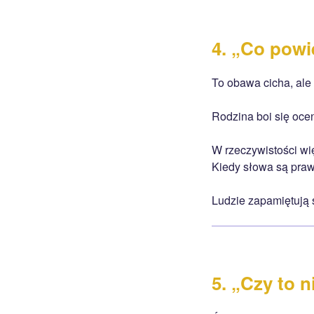
4. „Co powi
To obawa cicha, ale
Rodzina boi się oce
W rzeczywistości wi
Kiedy słowa są prawd
Ludzie zapamiętują 
5. „Czy to 