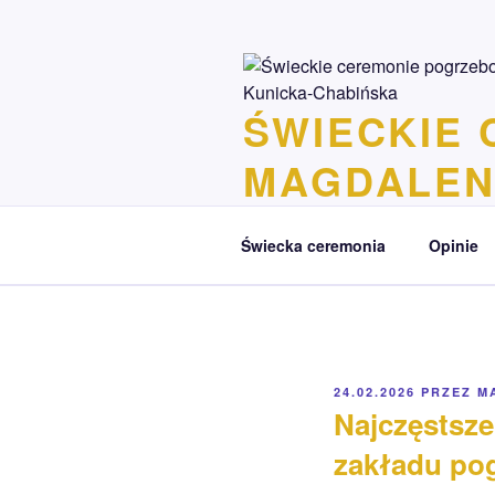
Przejdź
do
treści
ŚWIECKIE
MAGDALEN
Życie każdego człowieka zasług
Świecka ceremonia
Opinie
OPUBLIKOWANE
24.02.2026
PRZEZ
M
W
Najczęstsze
zakładu po