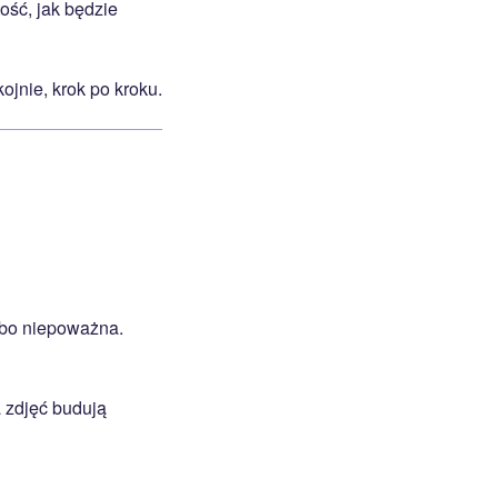
ść, jak będzie
jnie, krok po kroku.
albo niepoważna.
 zdjęć budują