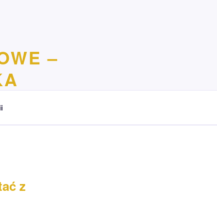
OWE –
KA
i
tać z