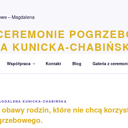
 CEREMONIE POGRZEB
A KUNICKA-CHABIŃS
uje na godne i czułe pożegnanie
Współpraca
Kontakt
Blog
Galeria z ceremoni
AGDALENA KUNICKA-CHABIŃSKA
 obawy rodzin, które nie chcą korzys
grzebowego.