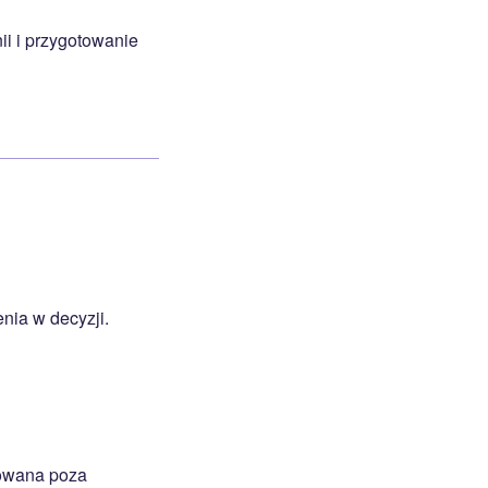
i i przygotowanie
nia w decyzji.
towana poza