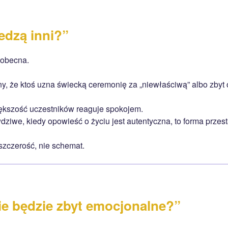
edzą inni?”
 obecna.
ny, że ktoś uzna świecką ceremonię za „niewłaściwą” albo zbyt
ększość uczestników reaguje spokojem.
ziwe, kiedy opowieść o życiu jest autentyczna, to forma przes
szczerość, nie schemat.
nie będzie zbyt emocjonalne?”