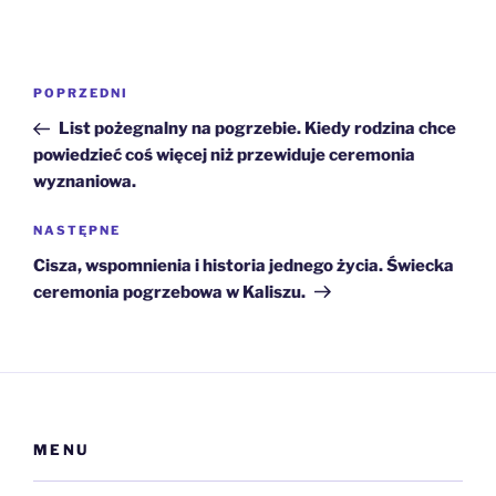
Nawigacja
Poprzedni
POPRZEDNI
wpisu
wpis
List pożegnalny na pogrzebie. Kiedy rodzina chce
powiedzieć coś więcej niż przewiduje ceremonia
wyznaniowa.
Następny
NASTĘPNE
wpis
Cisza, wspomnienia i historia jednego życia. Świecka
ceremonia pogrzebowa w Kaliszu.
MENU