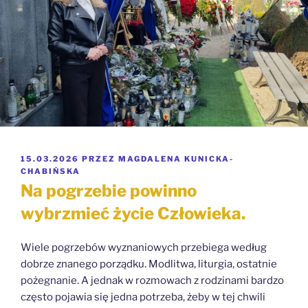
OPUBLIKOWANE
15.03.2026
PRZEZ
MAGDALENA KUNICKA-
W
CHABIŃSKA
Na pogrzebie powinno
wybrzmieć życie Człowieka.
Wiele pogrzebów wyznaniowych przebiega według
dobrze znanego porządku. Modlitwa, liturgia, ostatnie
pożegnanie. A jednak w rozmowach z rodzinami bardzo
często pojawia się jedna potrzeba, żeby w tej chwili