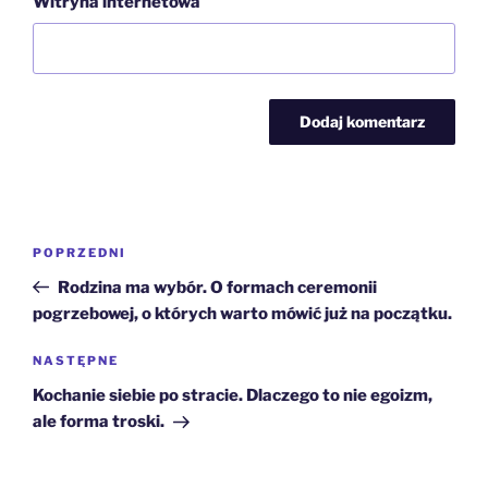
Witryna internetowa
Nawigacja
Poprzedni
POPRZEDNI
wpisu
wpis
Rodzina ma wybór. O formach ceremonii
pogrzebowej, o których warto mówić już na początku.
Następny
NASTĘPNE
wpis
Kochanie siebie po stracie. Dlaczego to nie egoizm,
ale forma troski.