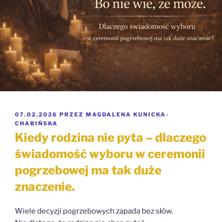
OPUBLIKOWANE
07.02.2026
PRZEZ
MAGDALENA KUNICKA-
W
CHABIŃSKA
Kiedy rodzina nie pyta – dlaczego
świadomość wyboru w ceremonii
pogrzebowej ma tak duże
znaczenie.
Wiele decyzji pogrzebowych zapada bez słów.