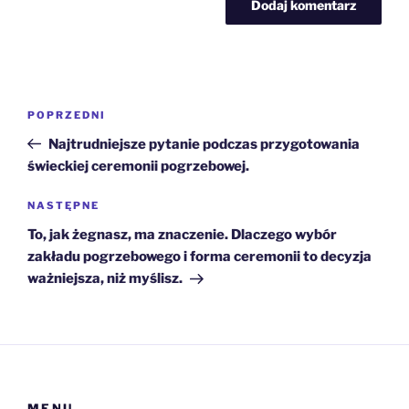
Nawigacja
Poprzedni
POPRZEDNI
wpisu
wpis
Najtrudniejsze pytanie podczas przygotowania
świeckiej ceremonii pogrzebowej.
Następny
NASTĘPNE
wpis
To, jak żegnasz, ma znaczenie. Dlaczego wybór
zakładu pogrzebowego i forma ceremonii to decyzja
ważniejsza, niż myślisz.
MENU