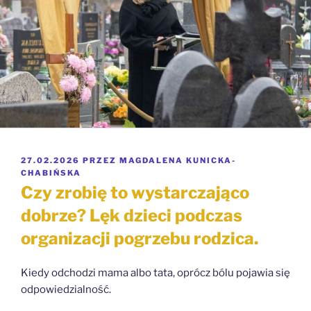
OPUBLIKOWANE
27.02.2026
PRZEZ
MAGDALENA KUNICKA-
W
CHABIŃSKA
Czy zrobię to wystarczająco
dobrze? Lęk dzieci podczas
organizacji pogrzebu rodzica.
Kiedy odchodzi mama albo tata, oprócz bólu pojawia się
odpowiedzialność.